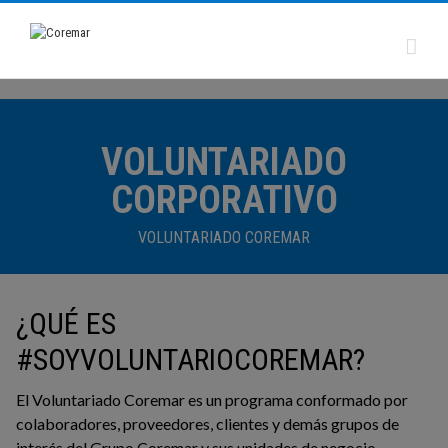
VOLUNTARIADO
CORPORATIVO
VOLUNTARIADO COREMAR
¿QUÉ ES
#SOYVOLUNTARIOCOREMAR?
El Voluntariado Coremar es un programa conformado por
colaboradores, proveedores, clientes y demás grupos de
interés del Grupo Coremar y sus unidades de negocio,