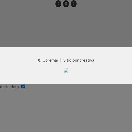
instagram
twitter
© Coremar |
Sitio por creativa
modal-check