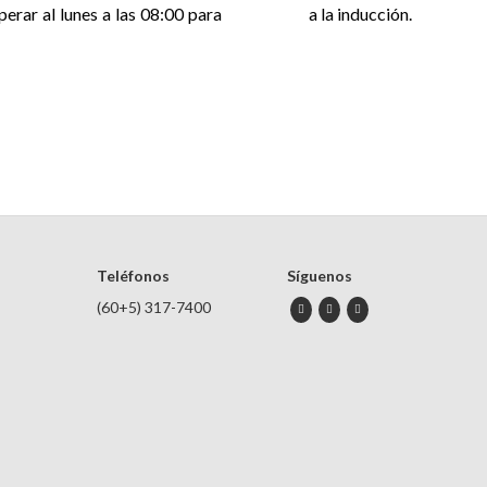
perar al lunes a las 08:00 para
a la inducción.
Teléfonos
Síguenos
(60+5) 317-7400
instagram
twitter