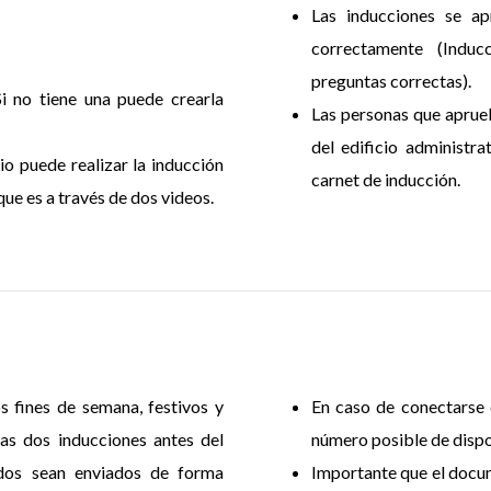
Las inducciones se a
correctamente (Induc
preguntas correctas).
 no tiene una puede crearla
Las personas que aprueb
del edificio administr
io puede realizar la inducción
carnet de inducción.
ue es a través de dos videos.
s fines de semana, festivos y
En caso de conectarse 
as dos inducciones antes del
número posible de dispo
ados sean enviados de forma
Importante que el docum